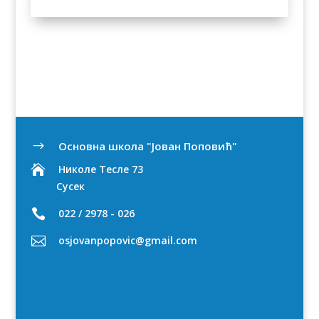
Oсновна школа "Јован Поповић"
$

Николе Тесле 73
Сусек

022 / 2978 - 026

osjovanpopovic@gmail.com